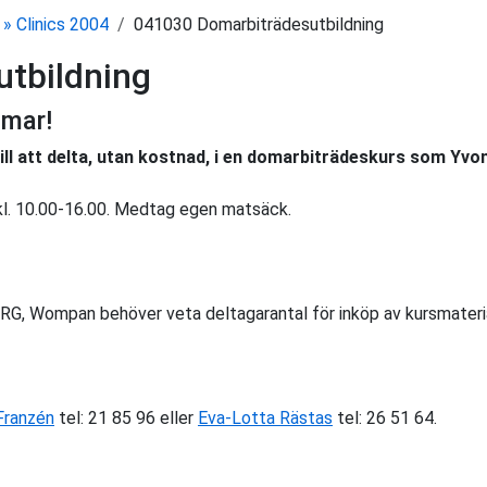
» Clinics 2004
041030 Domarbiträdesutbildning
tbildning
mmar!
ll att delta, utan kostnad, i en domarbiträdeskurs som Yvo
kl. 10.00-16.00. Medtag egen matsäck.
RG, Wompan behöver veta deltagarantal för inköp av kursmateria
Franzén
tel: 21 85 96 eller
Eva-Lotta Rästas
tel: 26 51 64.