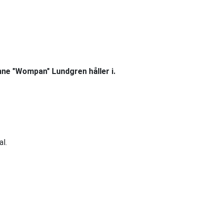
nne "Wompan" Lundgren håller i.
l.