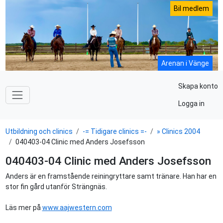
Bil medlem
Arenan i Vänge
Skapa konto
Logga in
Utbildning och clinics
-= Tidigare clinics =-
» Clinics 2004
040403-04 Clinic med Anders Josefsson
040403-04 Clinic med Anders Josefsson
Anders är en framstående reiningryttare samt tränare. Han har en
stor fin gård utanför Strängnäs.
Läs mer på
www.aajwestern.com